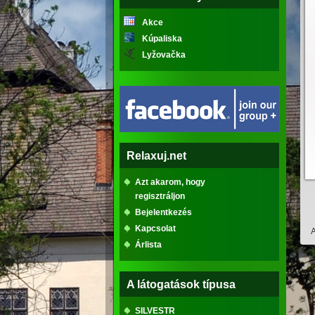
Akce
Kúpaliska
Lyžovačka
Relaxuj.net
Azt akarom, hogy
regisztráljon
Bejelentkezés
Kapcsolat
A
Árlista
A látogatások típusa
SILVESTR