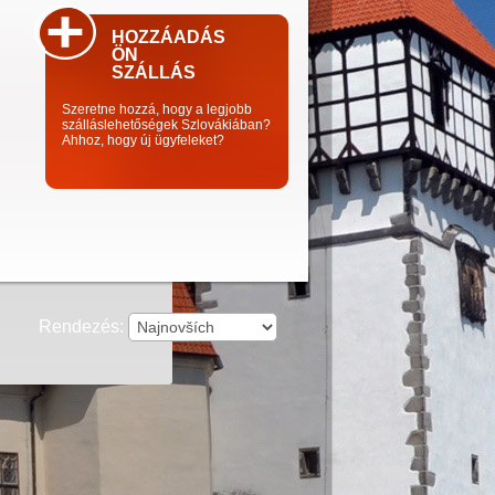
HOZZÁADÁS
ÖN
SZÁLLÁS
Szeretne hozzá, hogy a legjobb
szálláslehetőségek Szlovákiában?
Ahhoz, hogy új ügyfeleket?
Rendezés: