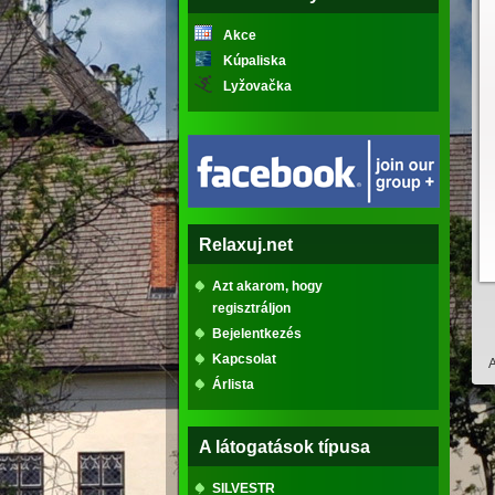
Akce
Kúpaliska
Lyžovačka
Relaxuj.net
Azt akarom, hogy
regisztráljon
Bejelentkezés
Kapcsolat
A
Árlista
A látogatások típusa
SILVESTR