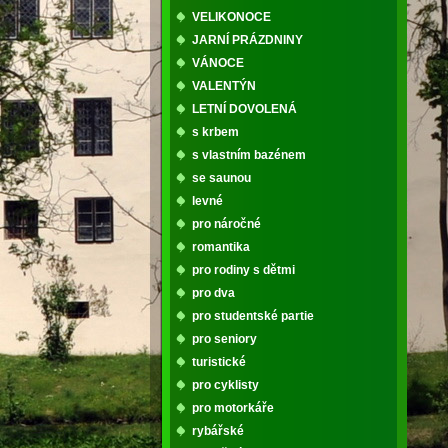
VELIKONOCE
JARNÍ PRÁZDNINY
VÁNOCE
VALENTÝN
LETNÍ DOVOLENÁ
s krbem
s vlastním bazénem
se saunou
levné
pro náročné
romantika
pro rodiny s dětmi
pro dva
pro studentské partie
pro seniory
turistické
pro cyklisty
pro motorkáře
rybářské