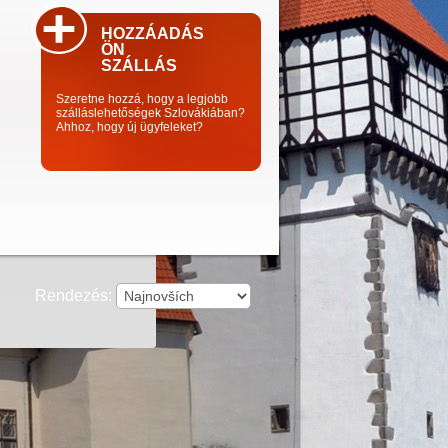
HOZZÁADÁS
ÖN
SZÁLLÁS
Szeretne hozzá, hogy a legjobb
szálláslehetőségek Szlovákiában?
Ahhoz, hogy új ügyfeleket?
Rendezés: