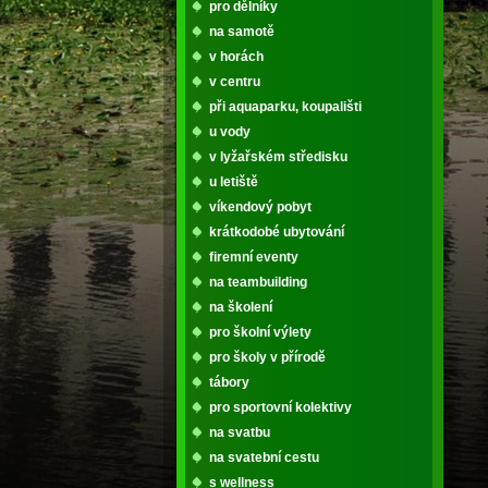
pro dělníky
na samotě
v horách
v centru
při aquaparku, koupališti
u vody
v lyžařském středisku
u letiště
víkendový pobyt
krátkodobé ubytování
firemní eventy
na teambuilding
na školení
pro školní výlety
pro školy v přírodě
tábory
pro sportovní kolektivy
na svatbu
na svatební cestu
s wellness