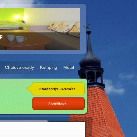
ip
Chatové osady
Kemping
Motel