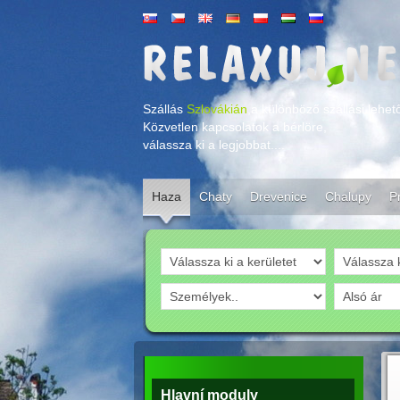
Szállás
Szlovákián
,a különböző szállási lehe
Közvetlen kapcsolatok a bérlöre,
válassza ki a legjobbat....
Haza
Chaty
Drevenice
Chalupy
Pr
Hlavní moduly