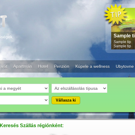
Sample t
tőségek.
Sample tip
Sample tip
ivát
Apartmán
Hotel
Penzión
Kúpele a wellness
Ubytovne
Keresés Szállás régiónként: