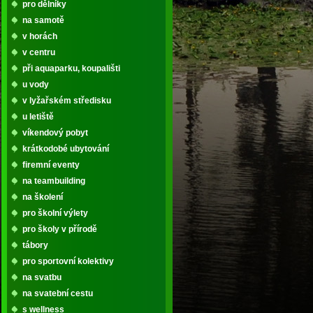
pro dělníky
na samotě
v horách
v centru
při aquaparku, koupališti
u vody
v lyžařském středisku
u letiště
víkendový pobyt
krátkodobé ubytování
firemní eventy
na teambuilding
na školení
pro školní výlety
pro školy v přírodě
tábory
pro sportovní kolektivy
na svatbu
na svatební cestu
s wellness