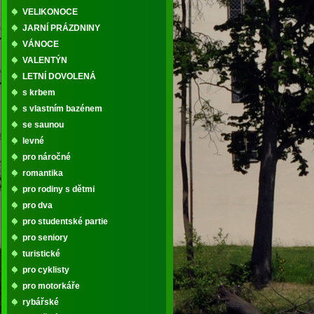
VELIKONOCE
JARNÍ PRÁZDNINY
VÁNOCE
VALENTÝN
LETNÍ DOVOLENÁ
s krbem
s vlastním bazénem
se saunou
levné
pro náročné
romantika
pro rodiny s dětmi
pro dva
pro studentské partie
pro seniory
turistické
pro cyklisty
pro motorkáře
rybářské