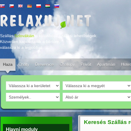
Szállás
Szlovákián
,a különböző szállási lehetőségek.
Közvetlen kapcsolatok a bérlöre,
válassza ki a legjobbat....
Haza
Chaty
Drevenice
Chalupy
Privát
Apartmán
Hotel
Keresés Szállás 
Hlavní moduly