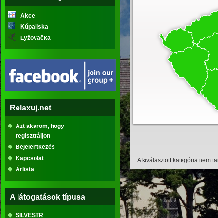
Akce
Kúpaliska
Lyžovačka
Relaxuj.net
Azt akarom, hogy
regisztráljon
Bejelentkezés
Kapcsolat
A kiválasztott kategória nem t
Árlista
A látogatások típusa
SILVESTR