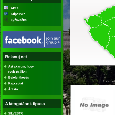
Akce
Kúpaliska
Lyžovačka
Relaxuj.net
Azt akarom, hogy
regisztráljon
Bejelentkezés
Kapcsolat
Árlista
A látogatások típusa
SILVESTR