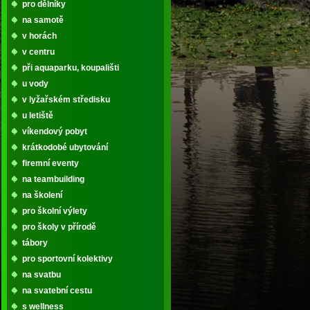
pro dělníky
na samotě
v horách
v centru
při aquaparku, koupališti
u vody
v lyžařském středisku
u letiště
víkendový pobyt
krátkodobé ubytování
firemní eventy
na teambuilding
na školení
pro školní výlety
pro školy v přírodě
tábory
pro sportovní kolektivy
na svatbu
na svatební cestu
s wellness