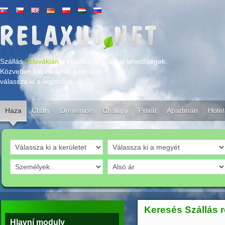
Szállás
Szlovákián
,a különböző szállási lehetőségek.
Közvetlen kapcsolatok a bérlöre,
válassza ki a legjobbat....
Haza
Chaty
Drevenice
Chalupy
Privát
Apartmán
Hotel
Keresés Szállás 
Hlavní moduly