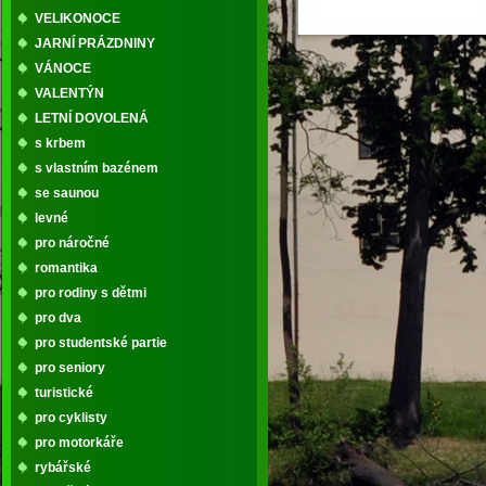
VELIKONOCE
JARNÍ PRÁZDNINY
VÁNOCE
VALENTÝN
LETNÍ DOVOLENÁ
s krbem
s vlastním bazénem
se saunou
levné
pro náročné
romantika
pro rodiny s dětmi
pro dva
pro studentské partie
pro seniory
turistické
pro cyklisty
pro motorkáře
rybářské