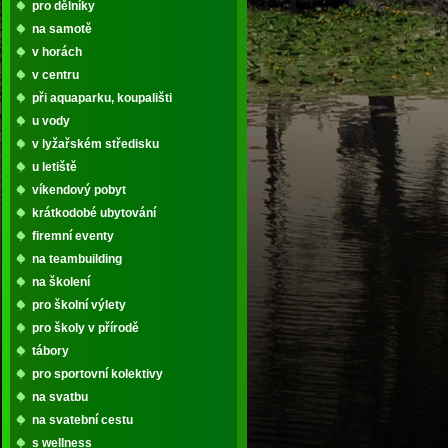
pro dělníky
na samotě
v horách
v centru
při aquaparku, koupališti
u vody
v lyžařském středisku
u letiště
víkendový pobyt
krátkodobé ubytování
firemní eventy
na teambuilding
na školení
pro školní výlety
pro školy v přírodě
tábory
pro sportovní kolektivy
na svatbu
na svatební cestu
s wellness