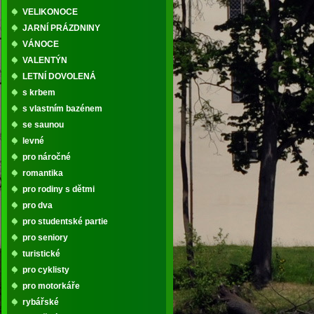
VELIKONOCE
JARNÍ PRÁZDNINY
VÁNOCE
VALENTÝN
LETNÍ DOVOLENÁ
s krbem
s vlastním bazénem
se saunou
levné
pro náročné
romantika
pro rodiny s dětmi
pro dva
pro studentské partie
pro seniory
turistické
pro cyklisty
pro motorkáře
rybářské