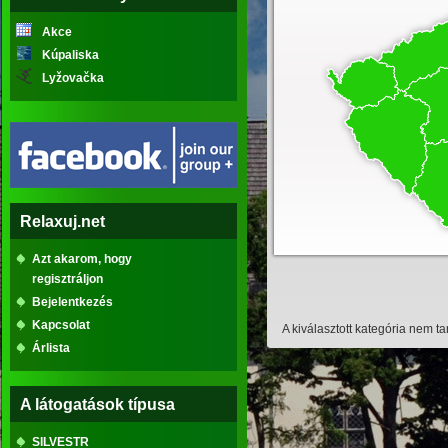
Akce
Kúpaliska
Lyžovačka
Relaxuj.net
Azt akarom, hogy
regisztráljon
Bejelentkezés
Kapcsolat
A kiválasztott kategória nem t
Árlista
A látogatások típusa
SILVESTR