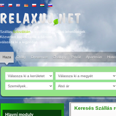
Szállás
Szlovákián
,a különböző szállási lehetőségek.
Közvetlen kapcsolatok a bérlöre,
válassza ki a legjobbat....
Haza
Chaty
Drevenice
Chalupy
Privát
Apartmán
Hotel
Keresés Szállás 
Hlavní moduly